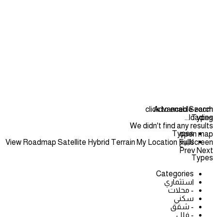
click to enable zoom
Advanced Search
loading...
Types
We didn't find any results
Types
open map
للبيع
View
Roadmap
Satellite
Hybrid
Terrain
My Location
Fullscreen
Prev
Next
Types
Categories
استثماري
- محلات
سكني
- شقق
- فلل