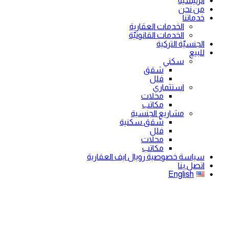
الرئيسية
من نحن
خدماتنا
الخدمات العقارية
الخدمات القانونيّة
الجنسيّة التركية
للبيع
سكني
شقق
فلل
استثماري
محلات
مكاتب
مشاريع الجنسية
شقق سكنية
فلل
محلات
مكاتب
سياسة خصوصية رويال ايف العقارية
اتصل بنا
English