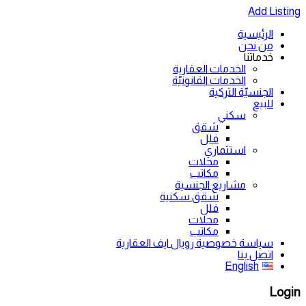
Add Listing
الرئيسية
من نحن
خدماتنا
الخدمات العقارية
الخدمات القانونيّة
الجنسيّة التركية
للبيع
سكني
شقق
فلل
استثماري
محلات
مكاتب
مشاريع الجنسية
شقق سكنية
فلل
محلات
مكاتب
سياسة خصوصية رويال ايف العقارية
اتصل بنا
English
Login