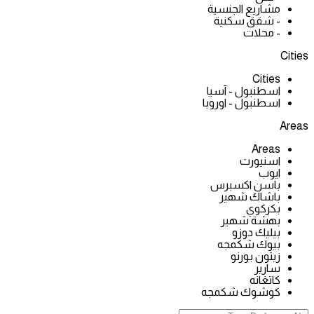
مشاريع الجنسية
- شقق سكنية
- محلات
Cities
Cities
اسطنبول - آسيا
اسطنبول - اوروبا
Areas
Areas
اسنيورت
ايوب
باسن اكسبرس
باشاك شهير
بكركوي
بهشة شهير
بيليك دوزو
بيوك شكمجه
زيتون بورنو
سارير
كاتغانه
كوشوك شكمجه