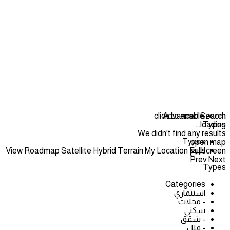
click to enable zoom
Advanced Search
loading...
Types
We didn't find any results
Types
open map
للبيع
View
Roadmap
Satellite
Hybrid
Terrain
My Location
Fullscreen
Prev
Next
Types
Categories
استثماري
- محلات
سكني
- شقق
- فلل