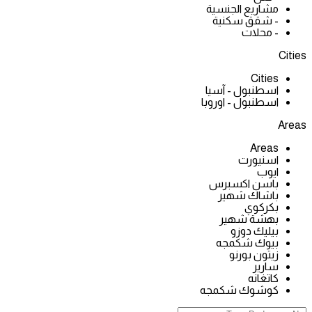
مشاريع الجنسية
- شقق سكنية
- محلات
Cities
Cities
اسطنبول - آسيا
اسطنبول - اوروبا
Areas
Areas
اسنيورت
ايوب
باسن اكسبرس
باشاك شهير
بكركوي
بهشة شهير
بيليك دوزو
بيوك شكمجه
زيتون بورنو
سارير
كاتغانه
كوشوك شكمجه