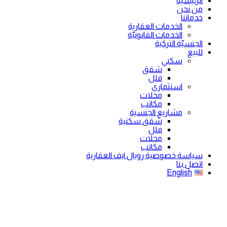
الرئيسية
من نحن
خدماتنا
الخدمات العقارية
الخدمات القانونيّة
الجنسيّة التركية
للبيع
سكني
شقق
فلل
استثماري
محلات
مكاتب
مشاريع الجنسية
شقق سكنية
فلل
محلات
مكاتب
سياسة خصوصية رويال ايف العقارية
اتصل بنا
English