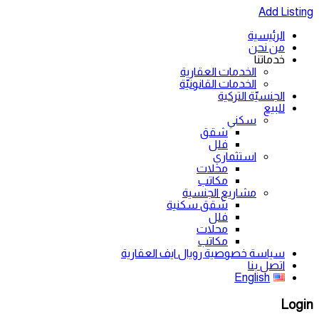
Add Listing
الرئيسية
من نحن
خدماتنا
الخدمات العقارية
الخدمات القانونيّة
الجنسيّة التركية
للبيع
سكني
شقق
فلل
استثماري
محلات
مكاتب
مشاريع الجنسية
شقق سكنية
فلل
محلات
مكاتب
سياسة خصوصية رويال ايف العقارية
اتصل بنا
English
Login