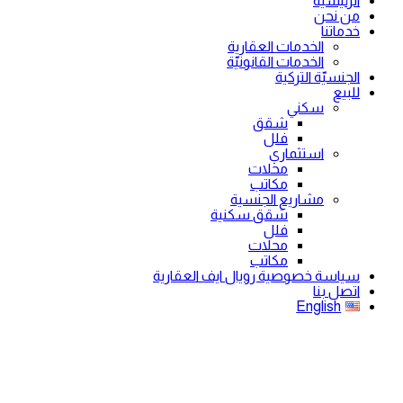
الرئيسية
من نحن
خدماتنا
الخدمات العقارية
الخدمات القانونيّة
الجنسيّة التركية
للبيع
سكني
شقق
فلل
استثماري
محلات
مكاتب
مشاريع الجنسية
شقق سكنية
فلل
محلات
مكاتب
سياسة خصوصية رويال ايف العقارية
اتصل بنا
English