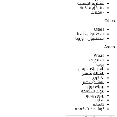
مشاريع الجنسية
- شقق سكنية
- محلات
Cities
Cities
اسطنبول - آسيا
اسطنبول - اوروبا
Areas
Areas
اسنيورت
ايوب
باسن اكسبرس
باشاك شهير
بكركوي
بهشة شهير
بيليك دوزو
بيوك شكمجه
زيتون بورنو
سارير
كاتغانه
كوشوك شكمجه