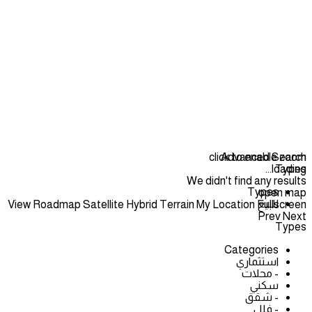
click to enable zoom
Advanced Search
loading...
Types
We didn't find any results
Types
open map
للبيع
View
Roadmap
Satellite
Hybrid
Terrain
My Location
Fullscreen
Prev
Next
Types
Categories
استثماري
- محلات
سكني
- شقق
- فلل