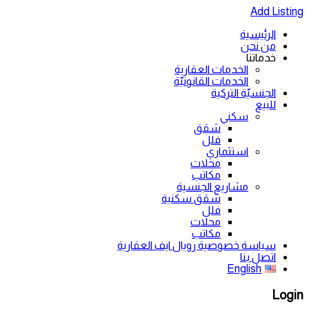
Add Listing
الرئيسية
من نحن
خدماتنا
الخدمات العقارية
الخدمات القانونيّة
الجنسيّة التركية
للبيع
سكني
شقق
فلل
استثماري
محلات
مكاتب
مشاريع الجنسية
شقق سكنية
فلل
محلات
مكاتب
سياسة خصوصية رويال ايف العقارية
اتصل بنا
English
Login