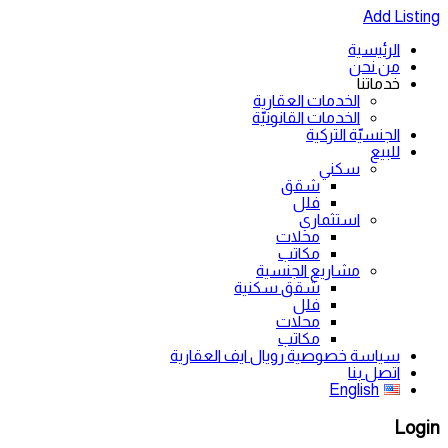
Add Listing
الرئيسية
من نحن
خدماتنا
الخدمات العقارية
الخدمات القانونيّة
الجنسيّة التركية
للبيع
سكني
شقق
فلل
استثماري
محلات
مكاتب
مشاريع الجنسية
شقق سكنية
فلل
محلات
مكاتب
سياسة خصوصية رويال ايف العقارية
اتصل بنا
English
Login