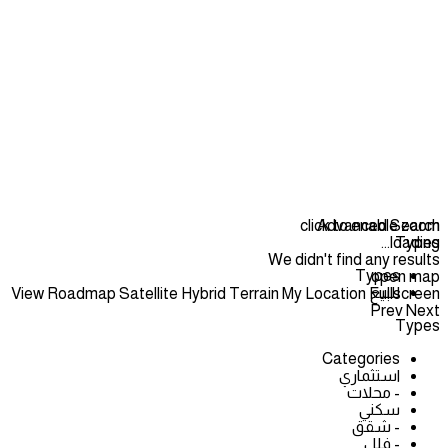
click to enable zoom
Advanced Search
loading...
Types
We didn't find any results
Types
open map
للبيع
View
Roadmap
Satellite
Hybrid
Terrain
My Location
Fullscreen
Prev
Next
Types
Categories
استثماري
- محلات
سكني
- شقق
- فلل