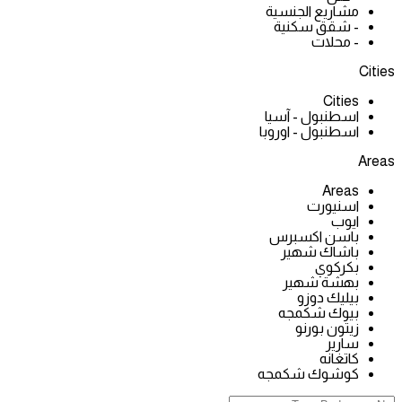
مشاريع الجنسية
- شقق سكنية
- محلات
Cities
Cities
اسطنبول - آسيا
اسطنبول - اوروبا
Areas
Areas
اسنيورت
ايوب
باسن اكسبرس
باشاك شهير
بكركوي
بهشة شهير
بيليك دوزو
بيوك شكمجه
زيتون بورنو
سارير
كاتغانه
كوشوك شكمجه