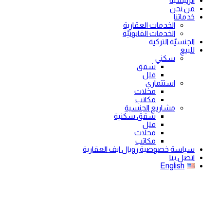
الرئيسية
من نحن
خدماتنا
الخدمات العقارية
الخدمات القانونيّة
الجنسيّة التركية
للبيع
سكني
شقق
فلل
استثماري
محلات
مكاتب
مشاريع الجنسية
شقق سكنية
فلل
محلات
مكاتب
سياسة خصوصية رويال ايف العقارية
اتصل بنا
English