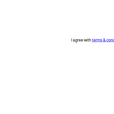
I agree with
terms & cond