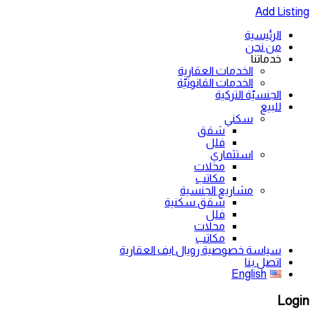
Add Listing
الرئيسية
من نحن
خدماتنا
الخدمات العقارية
الخدمات القانونيّة
الجنسيّة التركية
للبيع
سكني
شقق
فلل
استثماري
محلات
مكاتب
مشاريع الجنسية
شقق سكنية
فلل
محلات
مكاتب
سياسة خصوصية رويال ايف العقارية
اتصل بنا
English
Login