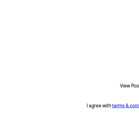
View
Ro
I agree with
terms & cond