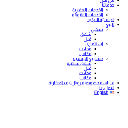
من نحن
خدماتنا
الخدمات العقارية
الخدمات القانونيّة
الجنسيّة التركية
للبيع
سكني
شقق
فلل
استثماري
محلات
مكاتب
مشاريع الجنسية
شقق سكنية
فلل
محلات
مكاتب
سياسة خصوصية رويال ايف العقارية
اتصل بنا
English