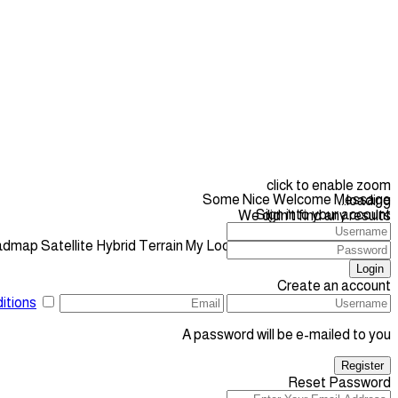
click to enable zoom
Some Nice Welcome Message
loading...
Sign into your account
We didn't find any results
open map
admap
Satellite
Hybrid
Terrain
My Location
Fullscreen
Prev
Next
Login
Create an account
itions
A password will be e-mailed to you
Register
Reset Password