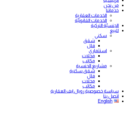
الرئيسية
من نحن
خدماتنا
الخدمات العقارية
الخدمات القانونيّة
الجنسيّة التركية
للبيع
سكني
شقق
فلل
استثماري
محلات
مكاتب
مشاريع الجنسية
شقق سكنية
فلل
محلات
مكاتب
سياسة خصوصية رويال ايف العقارية
اتصل بنا
English