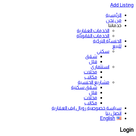
Add Listing
الرئيسية
من نحن
خدماتنا
الخدمات العقارية
الخدمات القانونيّة
الجنسيّة التركية
للبيع
سكني
شقق
فلل
استثماري
محلات
مكاتب
مشاريع الجنسية
شقق سكنية
فلل
محلات
مكاتب
سياسة خصوصية رويال ايف العقارية
اتصل بنا
English
Login