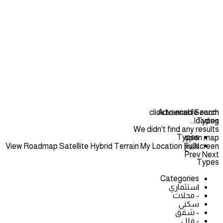
click to enable zoom
Advanced Search
loading...
Types
We didn't find any results
Types
open map
للبيع
View
Roadmap
Satellite
Hybrid
Terrain
My Location
Fullscreen
Prev
Next
Types
Categories
استثماري
- محلات
سكني
- شقق
- فلل