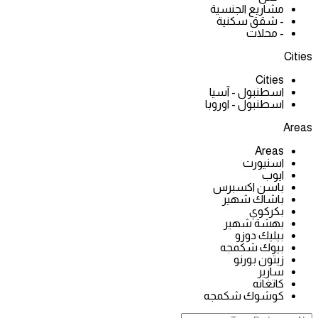
مشاريع الجنسية
- شقق سكنية
- محلات
Cities
Cities
اسطنبول - آسيا
اسطنبول - اوروبا
Areas
Areas
اسنيورت
ايوب
باسن اكسبرس
باشاك شهير
بكركوي
بهشة شهير
بيليك دوزو
بيوك شكمجه
زيتون بورنو
سارير
كاتغانه
كوشوك شكمجه