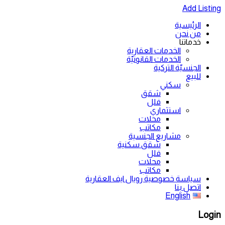
Add Listing
الرئيسية
من نحن
خدماتنا
الخدمات العقارية
الخدمات القانونيّة
الجنسيّة التركية
للبيع
سكني
شقق
فلل
استثماري
محلات
مكاتب
مشاريع الجنسية
شقق سكنية
فلل
محلات
مكاتب
سياسة خصوصية رويال ايف العقارية
اتصل بنا
English
Login