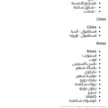
مشاريع الجنسية
- شقق سكنية
- محلات
Cities
Cities
اسطنبول - آسيا
اسطنبول - اوروبا
Areas
Areas
اسنيورت
ايوب
باسن اكسبرس
باشاك شهير
بكركوي
بهشة شهير
بيليك دوزو
بيوك شكمجه
زيتون بورنو
سارير
كاتغانه
كوشوك شكمجه