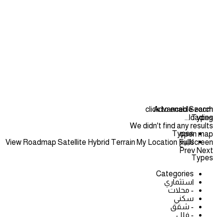
click to enable zoom
Advanced Search
loading...
Types
We didn't find any results
Types
open map
للبيع
View
Roadmap
Satellite
Hybrid
Terrain
My Location
Fullscreen
Prev
Next
Types
Categories
استثماري
- محلات
سكني
- شقق
- فلل