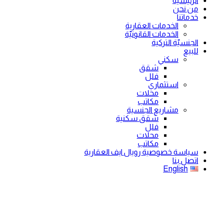
الرئيسية
من نحن
خدماتنا
الخدمات العقارية
الخدمات القانونيّة
الجنسيّة التركية
للبيع
سكني
شقق
فلل
استثماري
محلات
مكاتب
مشاريع الجنسية
شقق سكنية
فلل
محلات
مكاتب
سياسة خصوصية رويال ايف العقارية
اتصل بنا
English