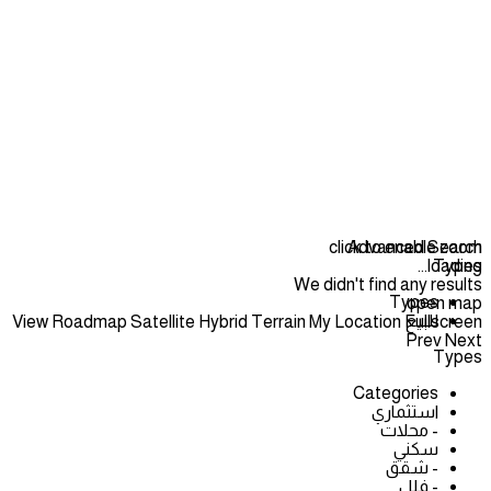
click to enable zoom
Advanced Search
loading...
Types
We didn't find any results
Types
open map
للبيع
View
Roadmap
Satellite
Hybrid
Terrain
My Location
Fullscreen
Prev
Next
Types
Categories
استثماري
- محلات
سكني
- شقق
- فلل