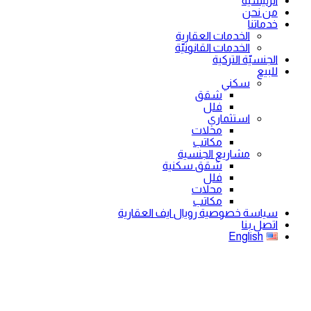
الرئيسية
من نحن
خدماتنا
الخدمات العقارية
الخدمات القانونيّة
الجنسيّة التركية
للبيع
سكني
شقق
فلل
استثماري
محلات
مكاتب
مشاريع الجنسية
شقق سكنية
فلل
محلات
مكاتب
سياسة خصوصية رويال ايف العقارية
اتصل بنا
English