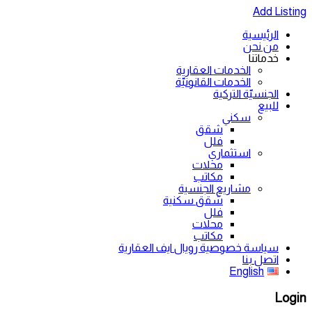
Add Listing
الرئيسية
من نحن
خدماتنا
الخدمات العقارية
الخدمات القانونيّة
الجنسيّة التركية
للبيع
سكني
شقق
فلل
استثماري
محلات
مكاتب
مشاريع الجنسية
شقق سكنية
فلل
محلات
مكاتب
سياسة خصوصية رويال ايف العقارية
اتصل بنا
English
Login