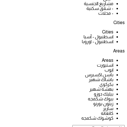
مشاريع الجنسية
- شقق سكنية
- محلات
Cities
Cities
اسطنبول - آسيا
اسطنبول - اوروبا
Areas
Areas
اسنيورت
ايوب
باسن اكسبرس
باشاك شهير
بكركوي
بهشة شهير
بيليك دوزو
بيوك شكمجه
زيتون بورنو
سارير
كاتغانه
كوشوك شكمجه