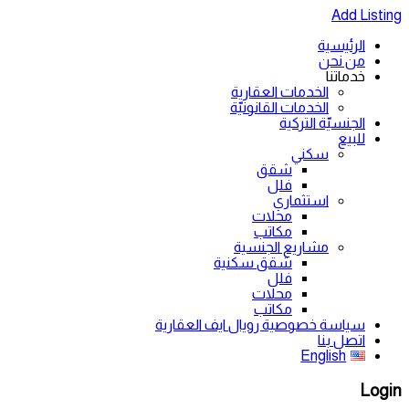
Add Listing
الرئيسية
من نحن
خدماتنا
الخدمات العقارية
الخدمات القانونيّة
الجنسيّة التركية
للبيع
سكني
شقق
فلل
استثماري
محلات
مكاتب
مشاريع الجنسية
شقق سكنية
فلل
محلات
مكاتب
سياسة خصوصية رويال ايف العقارية
اتصل بنا
English
Login