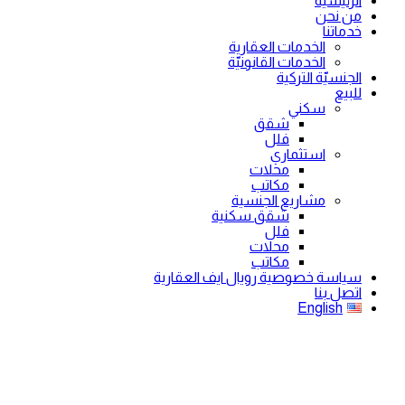
الرئيسية
من نحن
خدماتنا
الخدمات العقارية
الخدمات القانونيّة
الجنسيّة التركية
للبيع
سكني
شقق
فلل
استثماري
محلات
مكاتب
مشاريع الجنسية
شقق سكنية
فلل
محلات
مكاتب
سياسة خصوصية رويال ايف العقارية
اتصل بنا
English