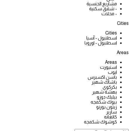
مشاريع الجنسية
- شقق سكنية
- محلات
Cities
Cities
اسطنبول - آسيا
اسطنبول - اوروبا
Areas
Areas
اسنيورت
ايوب
باسن اكسبرس
باشاك شهير
بكركوي
بهشة شهير
بيليك دوزو
بيوك شكمجه
زيتون بورنو
سارير
كاتغانه
كوشوك شكمجه