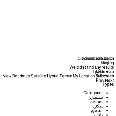
click to enable zoom
Advanced Search
loading...
Types
We didn't find any results
Types
open map
للبيع
View
Roadmap
Satellite
Hybrid
Terrain
My Location
Fullscreen
Prev
Next
Types
Categories
استثماري
- محلات
سكني
- شقق
- فلل