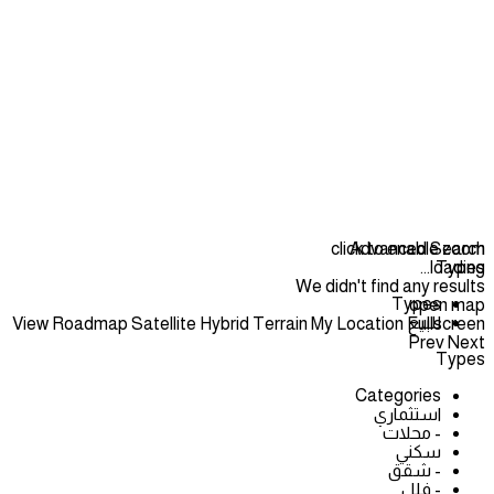
click to enable zoom
Advanced Search
loading...
Types
We didn't find any results
Types
open map
للبيع
View
Roadmap
Satellite
Hybrid
Terrain
My Location
Fullscreen
Prev
Next
Types
Categories
استثماري
- محلات
سكني
- شقق
- فلل