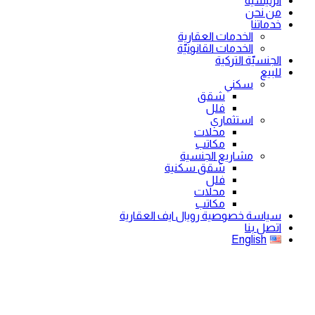
الرئيسية
من نحن
خدماتنا
الخدمات العقارية
الخدمات القانونيّة
الجنسيّة التركية
للبيع
سكني
شقق
فلل
استثماري
محلات
مكاتب
مشاريع الجنسية
شقق سكنية
فلل
محلات
مكاتب
سياسة خصوصية رويال ايف العقارية
اتصل بنا
English