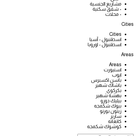
مشاريع الجنسية
- شقق سكنية
- محلات
Cities
Cities
اسطنبول - آسيا
اسطنبول - اوروبا
Areas
Areas
اسنيورت
ايوب
باسن اكسبرس
باشاك شهير
بكركوي
بهشة شهير
بيليك دوزو
بيوك شكمجه
زيتون بورنو
سارير
كاتغانه
كوشوك شكمجه