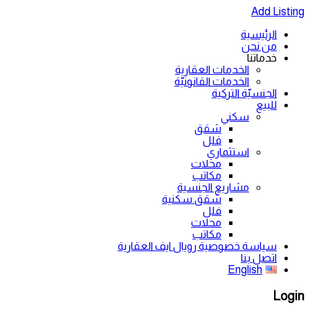
Add Listing
الرئيسية
من نحن
خدماتنا
الخدمات العقارية
الخدمات القانونيّة
الجنسيّة التركية
للبيع
سكني
شقق
فلل
استثماري
محلات
مكاتب
مشاريع الجنسية
شقق سكنية
فلل
محلات
مكاتب
سياسة خصوصية رويال ايف العقارية
اتصل بنا
English
Login