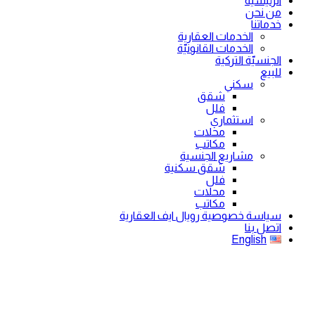
الرئيسية
من نحن
خدماتنا
الخدمات العقارية
الخدمات القانونيّة
الجنسيّة التركية
للبيع
سكني
شقق
فلل
استثماري
محلات
مكاتب
مشاريع الجنسية
شقق سكنية
فلل
محلات
مكاتب
سياسة خصوصية رويال ايف العقارية
اتصل بنا
English