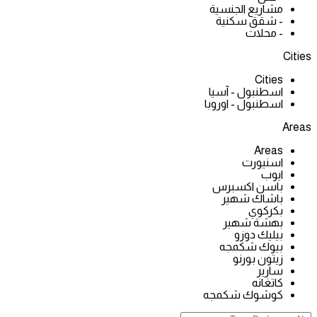
مشاريع الجنسية
- شقق سكنية
- محلات
Cities
Cities
اسطنبول - آسيا
اسطنبول - اوروبا
Areas
Areas
اسنيورت
ايوب
باسن اكسبرس
باشاك شهير
بكركوي
بهشة شهير
بيليك دوزو
بيوك شكمجه
زيتون بورنو
سارير
كاتغانه
كوشوك شكمجه