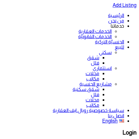
Add Listing
الرئيسية
من نحن
خدماتنا
الخدمات العقارية
الخدمات القانونيّة
الجنسيّة التركية
للبيع
سكني
شقق
فلل
استثماري
محلات
مكاتب
مشاريع الجنسية
شقق سكنية
فلل
محلات
مكاتب
سياسة خصوصية رويال ايف العقارية
اتصل بنا
English
Login