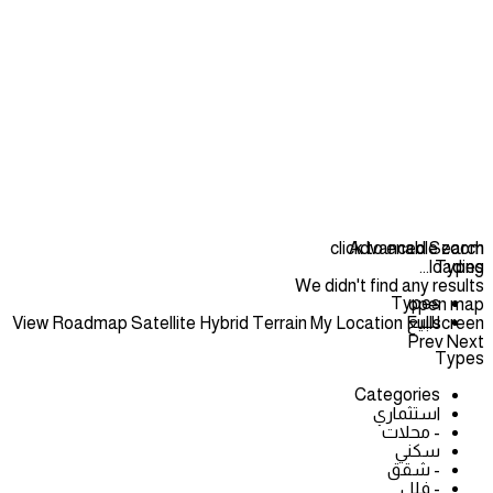
click to enable zoom
Advanced Search
loading...
Types
We didn't find any results
Types
open map
للبيع
View
Roadmap
Satellite
Hybrid
Terrain
My Location
Fullscreen
Prev
Next
Types
Categories
استثماري
- محلات
سكني
- شقق
- فلل