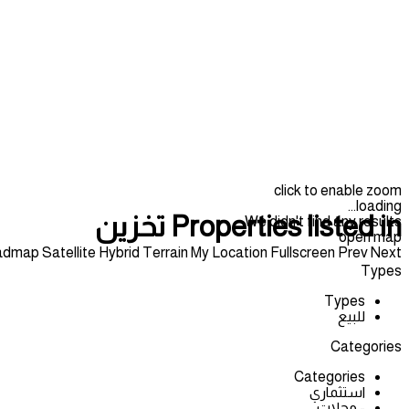
click to enable zoom
loading...
Properties listed in تخزين
We didn't find any results
open map
admap
Satellite
Hybrid
Terrain
My Location
Fullscreen
Prev
Next
Types
Types
للبيع
Categories
Categories
استثماري
- محلات