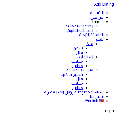
Add Listing
الرئيسية
من نحن
خدماتنا
الخدمات العقارية
الخدمات القانونيّة
الجنسيّة التركية
للبيع
سكني
شقق
فلل
استثماري
محلات
مكاتب
مشاريع الجنسية
شقق سكنية
فلل
محلات
مكاتب
سياسة خصوصية رويال ايف العقارية
اتصل بنا
English
Login