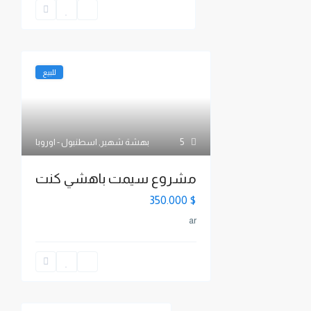
للبيع
5
بهشة شهير
,
اسطنبول - اوروبا
مشروع سيمت باهشي كنت
$ 350.000
ar