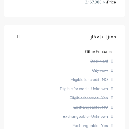
$ 2.167.980
Price:
مميزات العقار
Other Features
Back yard
City view
Eligible for credit : NO
Eligible for credit : Unknown
Eligible for credit : Yes
Exchangeable : NO
Exchangeable : Unknown
Exchangeable : Yes