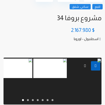
,
للبيع
سكني
شقق
مشروع بروفا 34
$ 2.167.980
اسطنبول - اوروبا