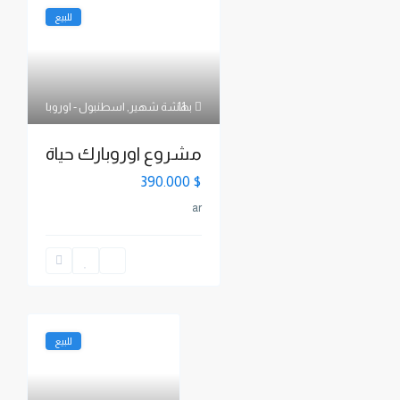
للبيع
11
بهشة شهير
,
اسطنبول - اوروبا
مشروع اوروبارك حياة
$ 390.000
ar
للبيع